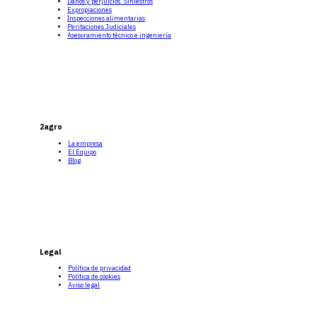
Daños y perjuicios. Siniestros
Expropiaciones
Inspecciones alimentarias
Peritaciones Judiciales
Asesoramiento técnico e ingeniería
2agro
La empresa
El Equipo
Blog
Legal
Política de privacidad
Política de cookies
Aviso legal