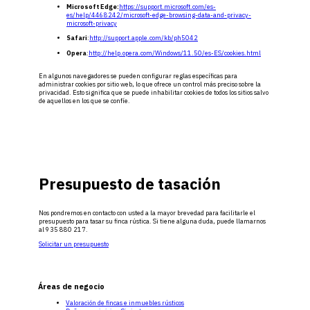
Microsoft Edge:
https://support.microsoft.com/es-
es/help/4468242/microsoft-edge-browsing-data-and-privacy-
microsoft-privacy
Safari
:
http://support.apple.com/kb/ph5042
Opera
:
http://help.opera.com/Windows/11.50/es-ES/cookies.html
En algunos navegadores se pueden configurar reglas específicas para
administrar cookies por sitio web, lo que ofrece un control más preciso sobre la
privacidad. Esto significa que se puede inhabilitar cookies de todos los sitios salvo
de aquellos en los que se confíe.
Presupuesto de tasación
Nos pondremos en contacto con usted a la mayor brevedad para facilitarle el
presupuesto para tasar su finca rústica. Si tiene alguna duda, puede llamarnos
al 935 880 217.
Solicitar un presupuesto
Áreas de negocio
Valoración de fincas e inmuebles rústicos