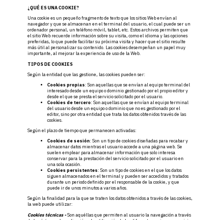
¿QUÉ ES UNA COOKIE?
Una cookie es un pequeño fragmento de texto que los sitios Web envían al
navegador y que se almacenan en el terminal del usuario, el cual puede ser un
ordenador personal, un teléfono móvil, tablet, etc. Estos archivos permiten que
el sitio Web recuerde información sobre su visita, como el idioma y las opciones
preferidas, lo que puede facilitar su próxima visita y hacer que el sitio resulte
más útil al personalizar su contenido. Las cookies desempeñan un papel muy
importante, al mejorar la experiencia de uso de la Web.
TIPOS DE COOKIES
Según la entidad que las gestione, las cookies pueden ser:
Cookies propias
: Son aquellas que se envían al equipo terminal del
interesado desde un equipo o dominio gestionado por el propio editor y
desde el que se presta el servicio solicitado por el usuario.
Cookies de tercero
: Son aquellas que se envían al equipo terminal
del usuario desde un equipo o dominio que no es gestionado por el
editor, sino por otra entidad que trata los datos obtenidos través de las
cookies.
Según el plazo de tiempo que permanecen activadas:
Cookies de sesión
: Son un tipo de cookies diseñadas para recabar y
almacenar datos mientras el usuario accede a una página web. Se
suelen emplear para almacenar información que solo interesa
conservar para la prestación del servicio solicitado por el usuario en
una sola ocasión.
Cookies persistentes
: Son un tipo de cookies en el que los datos
siguen almacenados en el terminal y pueden ser accedidos y tratados
durante un periodo definido por el responsable de la cookie, y que
puede ir de unos minutos a varios años.
Según la finalidad para la que se traten los datos obtenidos a través de las cookies,
la web puede utilizar:
Cookies técnicas -
Son aquéllas que permiten al usuario la navegación a través