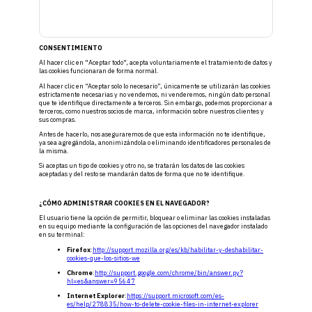
CONSENTIMIENTO
Al hacer clic en "Aceptar todo", acepta voluntariamente el tratamiento de datos y
las cookies funcionaran de forma normal.
Al hacer clic en “Aceptar solo lo necesario”, únicamente se utilizarán las cookies
estrictamente necesarias y no vendemos, ni venderemos, ningún dato personal
que te identifique directamente a terceros. Sin embargo, podemos proporcionar a
terceros, como nuestros socios de marca, información sobre nuestros clientes y
sus compras.
Antes de hacerlo, nos aseguraremos de que esta información no te identifique,
ya sea agregándola, anonimizándola o eliminando identificadores personales de
la misma.
Si aceptas un tipo de cookies y otro no, se tratarán los datos de las cookies
aceptadas y del resto se mandarán datos de forma que no te identifique.
¿CÓMO ADMINISTRAR COOKIES EN EL NAVEGADOR?
El usuario tiene la opción de permitir, bloquear o eliminar las cookies instaladas
en su equipo mediante la configuración de las opciones del navegador instalado
en su terminal:
Firefox
:
http://support.mozilla.org/es/kb/habilitar-y-deshabilitar-
cookies-que-los-sitios-we
Chrome
:
http://support.google.com/chrome/bin/answer.py?
hl=es&answer=95647
Internet Explorer
:
https://support.microsoft.com/es-
es/help/278835/how-to-delete-cookie-files-in-internet-explorer