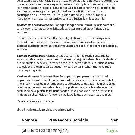
de la página web o aplicación y la utilización de las diferentes opciones o servicios
que en ella existen. Por ejemplo, controlar el tráfico y la comunicación de datos,
identificar la sesión, acceder a las partes web de acceso restringido, recordar los
elementos que integran un pedido, realizar la solicitud de inscripción o
participación en un evento, utilizar elementos de seguridad durante la
navegación y almacenar contenidos para la difusión de videos o sonido.
Cookies de personalización -
Son aquéllas que permiten al usuario acceder al
servicio con algunas características de carácter general predefinidas en su
terminal o
que el propio usuario defina. Por ejemplo, el idioma, el tipo de navegador a
través del cual accede al servicio, el diseño de contenidos seleccionado,
geolocalización del terminal y la configuración regional desde donde se accede al
servicio.
Cookies publicitarias -
Son aquellas que permiten la gestión eficaz de los
espacios publicitarios que se han incluido en la página web o aplicación desde la
que se presta el servicio. Permiten adecuar el contenido de la publicidad para
que esta sea relevante para el usuario y para evitar mostrar anuncios que el
usuario ya haya visto.
Cookies de análisis estadístico -
Son aquéllas que permiten realizar el
seguimiento y análisis del comportamiento de los usuarios en los sitios web. La
información recogida mediante este tipo de cookies se utiliza en la medición de
la actividad de los sitios web, aplicación o plataforma y para la elaboración de
perfiles de navegación de los usuarios de dichos sitios, con el fin de introducir
mejoras en el servicio en función de los datos de uso que hacen los usuarios.
Relación de cookies utilizadas:
Nombre
Proveedor / Dominio
Vencimient
[abcdef0123456789]{32}
2agro.com