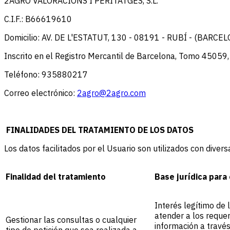
2AGRO VALORACIONS I PERITATGES, S.L.
C.I.F.: B66619610
Domicilio: AV. DE L'ESTATUT, 130 - 08191 - RUBÍ - (BARCE
Inscrito en el Registro Mercantil de Barcelona, Tomo 45059
Teléfono: 935880217
Correo electrónico:
2agro@2agro.com
FINALIDADES DEL TRATAMIENTO DE LOS DATOS
Los datos facilitados por el Usuario son utilizados con diver
Finalidad del tratamiento
Base jurídica para
Interés legítimo de 
atender a los reque
Gestionar las consultas o cualquier
información a través
tipo de petición que sea realizada a