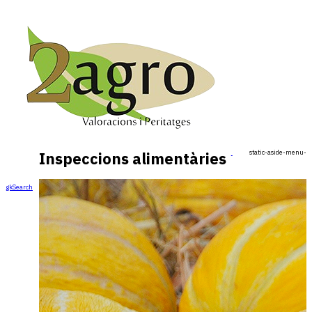
static-aside-menu-to
Inspeccions alimentàries
gkSearch
Cercar ...