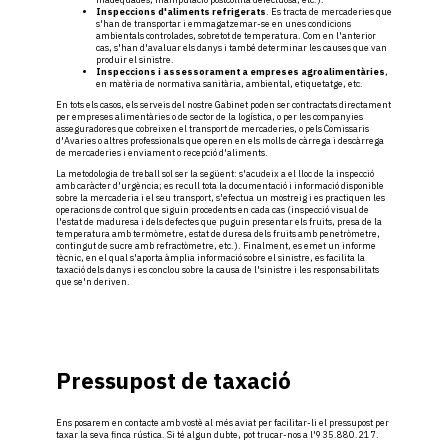
Inspeccions d'aliments refrigerats
. Es tracta de mercaderies que
s'han de transportar i emmagatzemar-se en unes condicions
ambientals controlades, sobretot de temperatura. Com en l'anterior
cas, s'han d'avaluar els danys i també determinar les causes que van
produir el sinistre.
Inspeccions i assessorament a empreses agroalimentàries
,
en matèria de normativa sanitària, ambiental, etiquetatge, etc.
En tots els casos, els serveis del nostre Gabinet poden ser contractats directament
per empreses alimentàries o de sector de la logística, o per les companyies
asseguradores que cobreixen el transport de mercaderies, o pels Comissaris
d'Avaries o altres professionals que operen en els molls de càrrega i descàrrega
de mercaderies i enviament o recepció d'aliments.
La metodologia de treball sol ser la següent: s'acudeix a el lloc de la inspecció
amb caràcter d'urgència; es recull tota la documentació i informació disponible
sobre la mercaderia i el seu transport, s'efectua un mostreig i es practiquen les
operacions de control que siguin procedents en cada cas (inspecció visual de
l'estat de maduresa i dels defectes que puguin presentar els fruits, presa de la
temperatura amb termòmetre, estat de duresa dels fruits amb penetròmetre,
contingut de sucre amb refractòmetre, etc.). Finalment, es emet un informe
tècnic, en el qual s'aporta àmplia informació sobre el sinistre, es facilita la
taxació dels danys i es conclou sobre la causa de l'sinistre i les responsabilitats
que se'n deriven.
Pressupost de taxació
Ens posarem en contacte amb vostè al més aviat per facilitar-li el pressupost per
taxar la seva finca rústica. Si té algun dubte, pot trucar-nos a l'935.880.217.