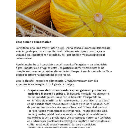
Inspeccions alimentàries
Constitueix una línia d'activitat en auge. D'una banda, els consumidors són ara
més exigents que mai en qualitat i salut alimentària, i per una altra, cada
vegada els aliments vénen de més lluny, i per tant són més susceptibles de
deteriorar-se.
Aquí el nostre treball consisteix a acudir a port, a l'magatzem o a la indústria
agroalimentària on s'hagi detectat una partida d'aliments sospitosos de no
complir amb totes les garanties alimentàries, i inspeccionar la mercaderia. Vam
decidir si pot sortir a mercat o ha de retirar-se.
Sota l'epígraf d'inspeccions alimentària, 2AGRO compta amb àmplia
experiència en la següent tipologia de peritatges:
Inspeccions de fruites i verdures, i en general, productes
agrícoles frescos i peribles
. Es tracta de mercaderies procedents
normalment de països llunyans que han estat transportats en
contenidors via marítima, terrestre o aèria, i que arriben al seu destí
en un estat de conservació deficient. A més d'avaluar els danys, hem
de pronunciar-nos sobre si aquests s'han produït durant el transport
(per avaria dels mecanismes de refrigeració, insuficient ventilació,
maneig inadequat del producte, condicions higièniques deficients,
etc.) o bé es deuen a problemes que s'arrosseguen en origen (defectes
en els fruits per problemes fitopatològics, climàtics o nutricionals en el
cultiu, recol·lecció excessivament tardana o en condicions
inadequades, manipulació postcollita defectuosa, etc.).