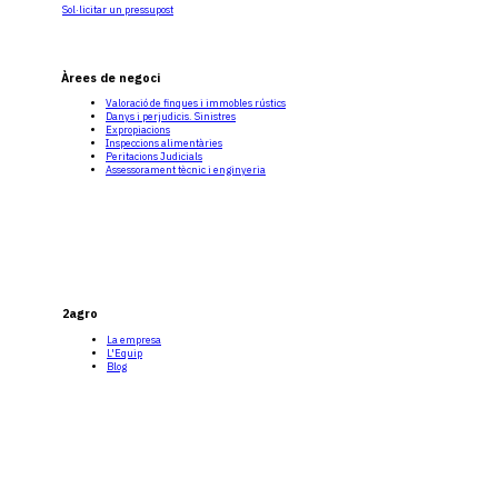
Sol·licitar un pressupost
Àrees de negoci
Valoració de finques i immobles rústics
Danys i perjudicis. Sinistres
Expropiacions
Inspeccions alimentàries
Peritacions Judicials
Assessorament tècnic i enginyeria
2agro
La empresa
L'Equip
Blog