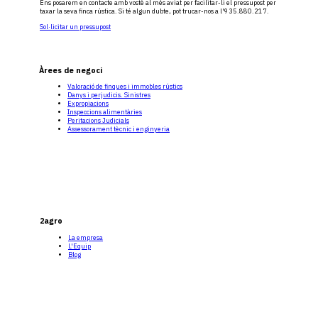
Ens posarem en contacte amb vostè al més aviat per facilitar-li el pressupost per
taxar la seva finca rústica. Si té algun dubte, pot trucar-nos a l'935.880.217.
Sol·licitar un pressupost
Àrees de negoci
Valoració de finques i immobles rústics
Danys i perjudicis. Sinistres
Expropiacions
Inspeccions alimentàries
Peritacions Judicials
Assessorament tècnic i enginyeria
2agro
La empresa
L'Equip
Blog