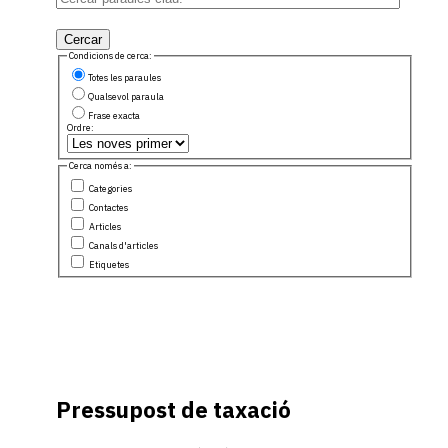
Cercar
Condicions de cerca:
Totes les paraules
Qualsevol paraula
Frase exacta
Ordre:
Cerca només a:
Categories
Contactes
Articles
Canals d'articles
Etiquetes
Pressupost de taxació