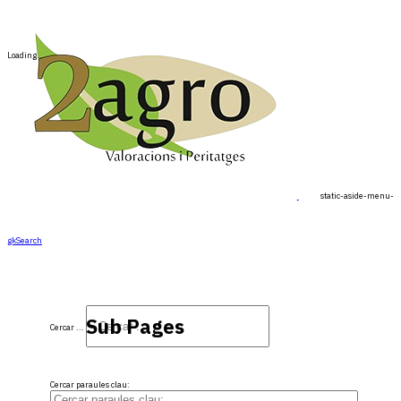
Loading…
static-aside-menu-to
gkSearch
Sub Pages
Cercar ...
Cercar paraules clau: